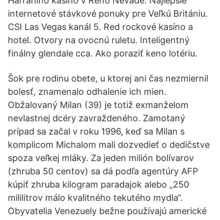
Harrahino kasíno v Reno Nevade. Najlepšie
internetové stávkové ponuky pre Veľkú Britániu.
CSI Las Vegas kanál 5. Red rockové kasíno a
hotel. Otvory na ovocnú ruletu. Inteligentný
finálny glendale cca. Ako poraziť keno lotériu.
Šok pre rodinu obete, u ktorej ani čas nezmiernil
bolesť, znamenalo odhalenie ich mien.
Obžalovaný Milan (39) je totiž exmanželom
nevlastnej dcéry zavraždeného. Zamotaný
prípad sa začal v roku 1996, keď sa Milan s
komplicom Michalom mali dozvedieť o dedičstve
spoza veľkej mláky. Za jeden milión bolívarov
(zhruba 50 centov) sa dá podľa agentúry AFP
kúpiť zhruba kilogram paradajok alebo „250
mililitrov málo kvalitného tekutého mydla“.
Obyvatelia Venezuely bežne používajú americké