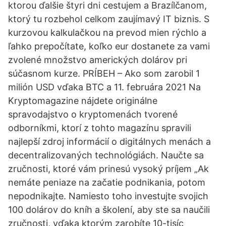
ktorou ďalšie štyri dni cestujem a Brazílčanom,
ktorý tu rozbehol celkom zaujímavý IT biznis. S
kurzovou kalkulačkou na prevod mien rýchlo a
ľahko prepočítate, koľko eur dostanete za vami
zvolené množstvo amerických dolárov pri
súčasnom kurze. PRÍBEH – Ako som zarobil 1
milión USD vďaka BTC a 11. februára 2021 Na
Kryptomagazine nájdete originálne
spravodajstvo o kryptomenách tvorené
odborníkmi, ktorí z tohto magazínu spravili
najlepší zdroj informácií o digitálnych menách a
decentralizovaných technológiách. Naučte sa
zručnosti, ktoré vám prinesú vysoký príjem „Ak
nemáte peniaze na začatie podnikania, potom
nepodnikajte. Namiesto toho investujte svojich
100 dolárov do kníh a školení, aby ste sa naučili
zručnosti, vďaka ktorým zarobíte 10-tisíc