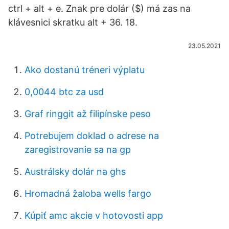
ctrl + alt + e. Znak pre dolár ($) má zas na
klávesnici skratku alt + 36. 18.
23.05.2021
Ako dostanú tréneri výplatu
0,0044 btc za usd
Graf ringgit až filipínske peso
Potrebujem doklad o adrese na
zaregistrovanie sa na gp
Austrálsky dolár na ghs
Hromadná žaloba wells fargo
Kúpiť amc akcie v hotovosti app