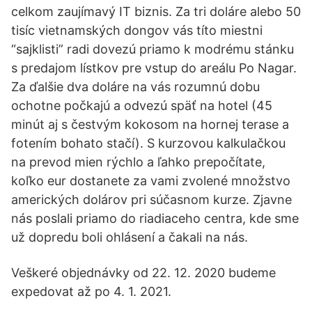
celkom zaujímavý IT biznis. Za tri doláre alebo 50
tisíc vietnamských dongov vás títo miestni
“sajklisti” radi dovezú priamo k modrému stánku
s predajom lístkov pre vstup do areálu Po Nagar.
Za ďalšie dva doláre na vás rozumnú dobu
ochotne počkajú a odvezú späť na hotel (45
minút aj s čestvým kokosom na hornej terase a
fotením bohato stačí). S kurzovou kalkulačkou
na prevod mien rýchlo a ľahko prepočítate,
koľko eur dostanete za vami zvolené množstvo
amerických dolárov pri súčasnom kurze. Zjavne
nás poslali priamo do riadiaceho centra, kde sme
už dopredu boli ohlásení a čakali na nás.
Veškeré objednávky od 22. 12. 2020 budeme
expedovat až po 4. 1. 2021.