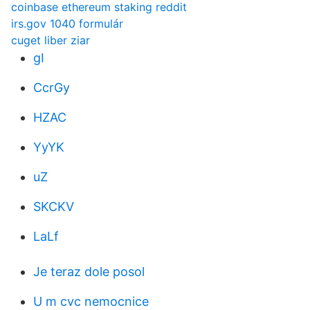
coinbase ethereum staking reddit
irs.gov 1040 formulár
cuget liber ziar
gI
CcrGy
HZAC
YyYK
uZ
SKCKV
LaLf
Je teraz dole posol
U m cvc nemocnice