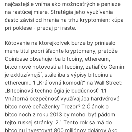
najčastejšie vníma ako možnosťrýchle peniaze
na rastúcej miere. Stratégia jeho využívania
často závisí od hrania na trhu kryptomien: kúpa
pri poklese - predaj pri raste.
Kótovanie na ktorejkoľvek burze by prinieslo
mene titul popri šľachte kryptomeny, pretože
Coinbase obsahuje iba bitcoiny, ethereum,
bitcoinové hotovosti a litecoiny, zatiaľ čo Gemini
je exkluzívnejší, stále iba s výpisy bitcoinu a
ethereum.. 1 „Kráľovná komodít“ na Wall Street:
„Bitcoinová technológia je budúcnosť“ 1.1
Vnútorná bezpečnosť využívajúca hardvérové
bitcoinové peňaženky Trezor? 2 Článok o
bitcoinoch z roku 2013 by mohol byť pádom
tejto ruskej stránky. 2.1 Tento rok sa má do
bitcoinu investovať 800 miliónov dolárov Ako