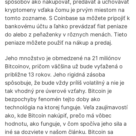
spôsobov ako nakupovať, predávať a uchovávať
kryptomeny vďaka čomu je prvým miestom na
tomto zozname. S Coinbase sa môžete pripojiť k
bankovému účtu a ľahko prevádzať fiat peniaze
do alebo z peňaženky v rôznych menách. Tieto
peniaze môžete použiť na nákup a predaj.
Jeho množstvo je obmedzené na 21 miliónov
Bitcoinov, pričom väčšina už bude vyťažená o
približne 13 rokov. Jeho rigidná zásoba
spôsobuje, že bude vždy príliš volatilný a nie je
tak vhodný pre úverové vzťahy. Bitcoin je
bezpochyby fenomén tejto doby ako
technológia na ktorej funguje. Veľa zaujímavostí
ako, kde Bitcoin nakúpiť, prečo má vôbec
hodnotu, ako funguje, v čom spočíva jeho sila a
iné sa dozviete v našom článku. Bitcoin sa