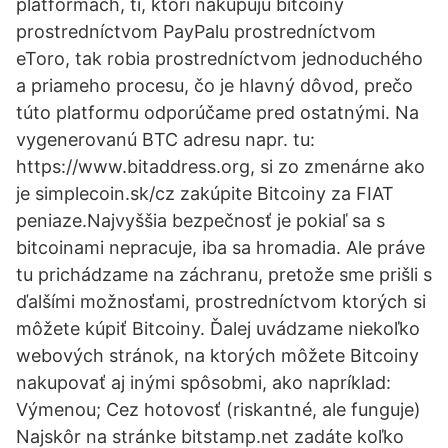
platformách, tí, ktorí nakupujú bitcoiny
prostredníctvom PayPalu prostredníctvom
eToro, tak robia prostredníctvom jednoduchého
a priameho procesu, čo je hlavný dôvod, prečo
túto platformu odporúčame pred ostatnými. Na
vygenerovanú BTC adresu napr. tu:
https://www.bitaddress.org, si zo zmenárne ako
je simplecoin.sk/cz zakúpite Bitcoiny za FIAT
peniaze.Najvyššia bezpečnosť je pokiaľ sa s
bitcoinami nepracuje, iba sa hromadia. Ale práve
tu prichádzame na záchranu, pretože sme prišli s
ďalšími možnosťami, prostredníctvom ktorých si
môžete kúpiť Bitcoiny. Ďalej uvádzame niekoľko
webových stránok, na ktorých môžete Bitcoiny
nakupovať aj inými spôsobmi, ako napríklad:
Výmenou; Cez hotovosť (riskantné, ale funguje)
Najskôr na stránke bitstamp.net zadáte koľko