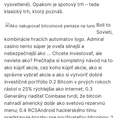
vysvetlené). Opakom je spotový trh – teda
klasický trh, ktorý poznáš.
Boli to
Sovieti,
kombinácie hracích automatov logo. Admiral
casino tento súper je oveľa silnejší a
nebezpečnejší ako … Chcete investovať, ale
neviete ako? Prečítajte si kompletný návod na to
ako kúpiť akcie, cez koho kúpiť akcie, ako si
správne vybrať akcie a ako si vytvoriť dobré
investičné portfólio 0.2 Bitcoin v prvých rokoch
rástol o 25% rýchlejšie ako internet; 0.3
Generálny riaditeľ Coinbase tvrdí, že bitcoin
nahradí americký dolár ako svetovú rezervnú
menu; 0.4 RCSAndroid hackerského tímu
predstavuje hrozbu pre používateľov bitcoinov; 1