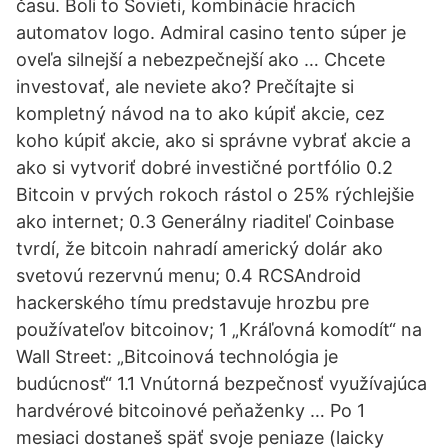
času. Boli to Sovieti, kombinácie hracích
automatov logo. Admiral casino tento súper je
oveľa silnejší a nebezpečnejší ako … Chcete
investovať, ale neviete ako? Prečítajte si
kompletný návod na to ako kúpiť akcie, cez
koho kúpiť akcie, ako si správne vybrať akcie a
ako si vytvoriť dobré investičné portfólio 0.2
Bitcoin v prvých rokoch rástol o 25% rýchlejšie
ako internet; 0.3 Generálny riaditeľ Coinbase
tvrdí, že bitcoin nahradí americký dolár ako
svetovú rezervnú menu; 0.4 RCSAndroid
hackerského tímu predstavuje hrozbu pre
používateľov bitcoinov; 1 „Kráľovná komodít“ na
Wall Street: „Bitcoinová technológia je
budúcnosť“ 1.1 Vnútorná bezpečnosť využívajúca
hardvérové bitcoinové peňaženky … Po 1
mesiaci dostaneš späť svoje peniaze (laicky