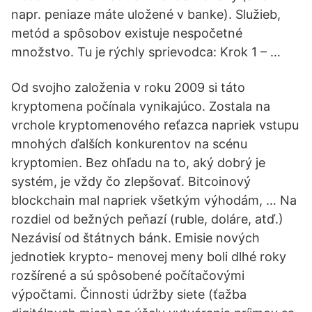
napr. peniaze máte uložené v banke). Služieb,
metód a spôsobov existuje nespočetné
množstvo. Tu je rýchly sprievodca: Krok 1 – …
Od svojho založenia v roku 2009 si táto
kryptomena počínala vynikajúco. Zostala na
vrchole kryptomenového reťazca napriek vstupu
mnohých ďalších konkurentov na scénu
kryptomien. Bez ohľadu na to, aký dobrý je
systém, je vždy čo zlepšovať. Bitcoinový
blockchain mal napriek všetkým výhodám, … Na
rozdiel od bežných peňazí (ruble, doláre, atď.)
Nezávisí od štátnych bánk. Emisie nových
jednotiek krypto- menovej meny boli dlhé roky
rozšírené a sú spôsobené počítačovými
výpočtami. Činnosti údržby siete (ťažba