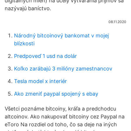
digitálnych mien) na účely vytvárania príjmov sa
nazývajú baníctvo.
08.11.2020
Národný bitcoinový bankomat v mojej
blízkosti
Predpoveď 1 usd na dolár
Koľko zarábajú 3 milióny zamestnancov
Tesla model x interiér
Ako zmeniť paypal spojený s ebay
Všetci poznáme bitcoiny, kráľa a predchodcu
altcoinov. Ako nakupovať bitcoiny cez Paypal na
eToro Na rozdiel od toho, čo sa deje na iných