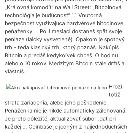
„Kráľovná komodít“ na Wall Street: „Bitcoinová
technológia je budúcnosť“ 1.1 Vnútorná
bezpečnosť využívajúca hardvérové bitcoinové
peňaženky … Po 1 mesiaci dostaneš späť svoje
peniaze (laicky vysvetlené). Opakom je spotový
trh – teda klasický trh, ktorý poznáš. Nakúpiš
Bitcoin a predáš kedykoľvek chceš. O hodinu
alebo o 10 rokov. Medzitým Bitcoin stále držíš a
vlastníš.
Hrozí
totiž
strata zariadenia, alebo jeho poškodenie.
Peňaženka nie je nikde automaticky zálohovaná.
Je preto dôležité, aktualizovať súbor .dat pri
každej … Coinbase je jedným z najjednoduchších