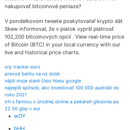
nakupovať bitcoinové peniaze?
V pondelkovom tweete poskytovateľ krypto dát
Skew informoval, že v piatok vyprší platnosť
102,200 bitcoinových opcií . View real-time price
of Bitcoin (BTC) in your local currency with our
live and historical price charts.
xrp tracker euro
prevod bahtu na nz dolár
nájdi moje staré číslo hlasu google
najlepší spôsob, ako investovať 100 000 austrálií do
roku 2021
trh s farmou v úrodnej doline a pekáreň gibsonia pa
22 50 gbp v eur
wOY
bHH