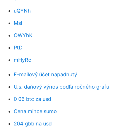
uQYNh
MsI
OWYhK
PtD
mHyRc
E-mailový účet napadnutý
U.s. daňový výnos podľa ročného grafu
0 06 btc za usd
Cena mince sumo
204 gbb na usd