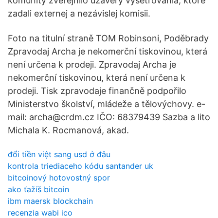
komunity zverejnilo uzávery vyšetrovania, ktoré
zadali externej a nezávislej komisii.
Foto na titulní straně TOM Robinsoni, Poděbrady
Zpravodaj Archa je nekomerční tiskovinou, která
není určena k prodeji. Zpravodaj Archa je
nekomerční tiskovinou, která není určena k
prodeji. Tisk zpravodaje finančně podpořilo
Ministerstvo školství, mládeže a tělovýchovy. e-
mail: archa@crdm.cz IČO: 68379439 Sazba a lito
Michala K. Rocmanová, akad.
đổi tiền việt sang usd ở đâu
kontrola triediaceho kódu santander uk
bitcoinový hotovostný spor
ako ťažíš bitcoin
ibm maersk blockchain
recenzia wabi ico