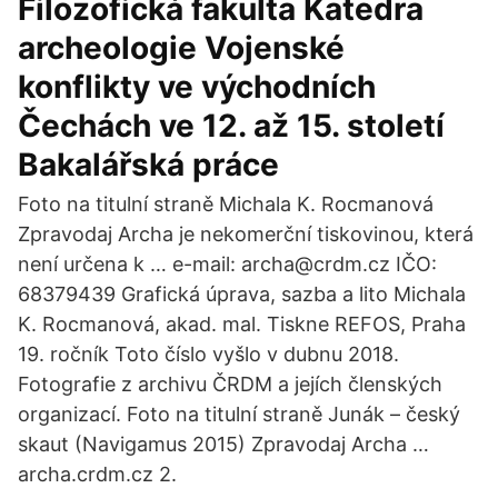
Filozofická fakulta Katedra
archeologie Vojenské
konflikty ve východních
Čechách ve 12. až 15. století
Bakalářská práce
Foto na titulní straně Michala K. Rocmanová
Zpravodaj Archa je nekomerční tiskovinou, která
není určena k … e-mail: archa@crdm.cz IČO:
68379439 Grafická úprava, sazba a lito Michala
K. Rocmanová, akad. mal. Tiskne REFOS, Praha
19. ročník Toto číslo vyšlo v dubnu 2018.
Fotografie z archivu ČRDM a jejích členských
organizací. Foto na titulní straně Junák – český
skaut (Navigamus 2015) Zpravodaj Archa …
archa.crdm.cz 2.