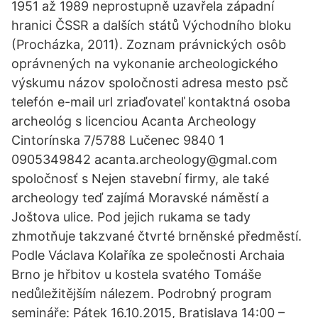
1951 až 1989 neprostupně uzavřela západní
hranici ČSSR a dalších států Východního bloku
(Procházka, 2011). Zoznam právnických osôb
oprávnených na vykonanie archeologického
výskumu názov spoločnosti adresa mesto psč
telefón e-mail url zriaďovateľ kontaktná osoba
archeológ s licenciou Acanta Archeology
Cintorínska 7/5788 Lučenec 9840 1
0905349842 acanta.archeology@gmal.com
spoločnosť s Nejen stavební firmy, ale také
archeology teď zajímá Moravské náměstí a
Joštova ulice. Pod jejich rukama se tady
zhmotňuje takzvané čtvrté brněnské předměstí.
Podle Václava Kolaříka ze společnosti Archaia
Brno je hřbitov u kostela svatého Tomáše
nedůležitějším nálezem. Podrobný program
semináře: Pátek 16.10.2015, Bratislava 14:00 –