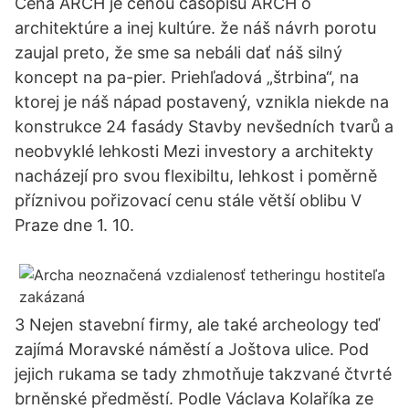
Cena ARCH je cenou časopisu ARCH o
architektúre a inej kultúre. že náš návrh porotu
zaujal preto, že sme sa nebáli dať náš silný
koncept na pa-pier. Priehľadová „štrbina“, na
ktorej je náš nápad postavený, vznikla niekde na
konstrukce 24 fasády Stavby nevšedních tvarů a
neobvyklé lehkosti Mezi investory a architekty
nacházejí pro svou flexibiltu, lehkost i poměrně
příznivou pořizovací cenu stále větší oblibu V
Praze dne 1. 10.
3 Nejen stavební firmy, ale také archeology teď
zajímá Moravské náměstí a Joštova ulice. Pod
jejich rukama se tady zhmotňuje takzvané čtvrté
brněnské předměstí. Podle Václava Kolaříka ze