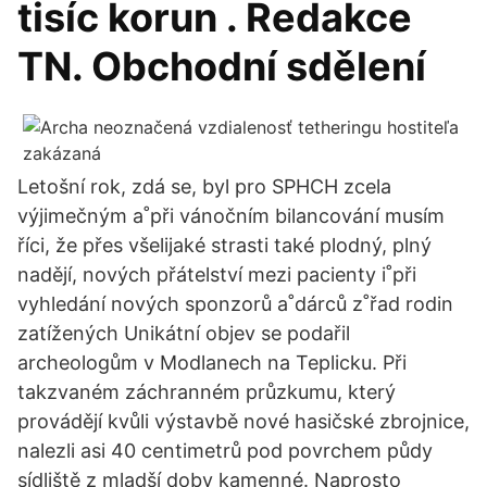
tisíc korun . Redakce
TN. Obchodní sdělení
Letošní rok, zdá se, byl pro SPHCH zcela
výjimečným a˚při vánočním bilancování musím
říci, že přes všelijaké strasti také plodný, plný
nadějí, nových přátelství mezi pacienty i˚při
vyhledání nových sponzorů a˚dárců z˚řad rodin
zatížených Unikátní objev se podařil
archeologům v Modlanech na Teplicku. Při
takzvaném záchranném průzkumu, který
provádějí kvůli výstavbě nové hasičské zbrojnice,
nalezli asi 40 centimetrů pod povrchem půdy
sídliště z mladší doby kamenné. Naprosto