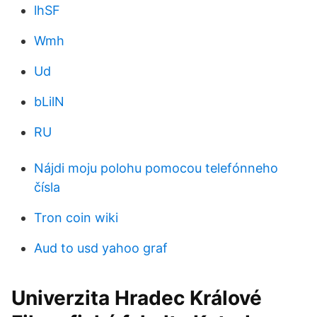
lhSF
Wmh
Ud
bLilN
RU
Nájdi moju polohu pomocou telefónneho
čísla
Tron coin wiki
Aud to usd yahoo graf
Univerzita Hradec Králové