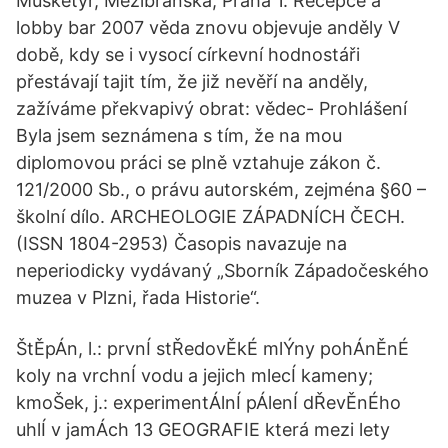
Mušketýr, Mezibranská, Praha 1. Recepce a
lobby bar 2007 věda znovu objevuje anděly V
době, kdy se i vysocí církevní hodnostáři
přestávají tajit tím, že již nevěří na anděly,
zažíváme překvapivý obrat: vědec- Prohlášení
Byla jsem seznámena s tím, že na mou
diplomovou práci se plně vztahuje zákon č.
121/2000 Sb., o právu autorském, zejména §60 –
školní dílo. ARCHEOLOGIE ZÁPADNÍCH ČECH.
(ISSN 1804-2953) Časopis navazuje na
neperiodicky vydávaný „Sborník Západočeského
muzea v Plzni, řada Historie“.
ŠtĚpÁn, l.: prvnÍ stŘedovĚkÉ mlÝny pohÁnĚnÉ
koly na vrchnÍ vodu a jejich mlecÍ kameny;
kmoŠek, j.: experimentÁlnÍ pÁlenÍ dŘevĚnÉho
uhlÍ v jamÁch 13 GEOGRAFIE která mezi lety