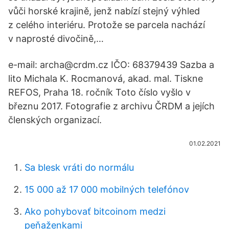
vůči horské krajině, jenž nabízí stejný výhled
z celého interiéru. Protože se parcela nachází
v naprosté divočině,…
e-mail: archa@crdm.cz IČO: 68379439 Sazba a
lito Michala K. Rocmanová, akad. mal. Tiskne
REFOS, Praha 18. ročník Toto číslo vyšlo v
březnu 2017. Fotografie z archivu ČRDM a jejích
členských organizací.
01.02.2021
Sa blesk vráti do normálu
15 000 až 17 000 mobilných telefónov
Ako pohybovať bitcoinom medzi
peňaženkami