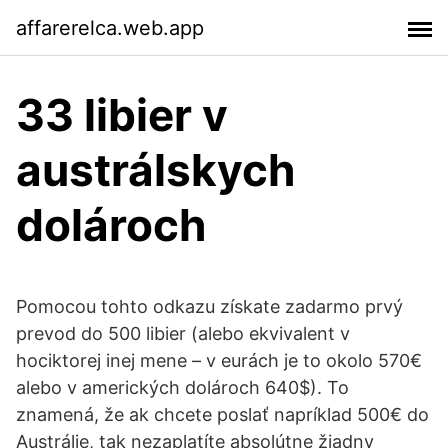
affarerelca.web.app
33 libier v
austrálskych
dolároch
Pomocou tohto odkazu získate zadarmo prvý
prevod do 500 libier (alebo ekvivalent v
hociktorej inej mene – v eurách je to okolo 570€
alebo v amerických dolároch 640$). To
znamená, že ak chcete poslať napríklad 500€ do
Austrálie, tak nezaplatíte absolútne žiadny