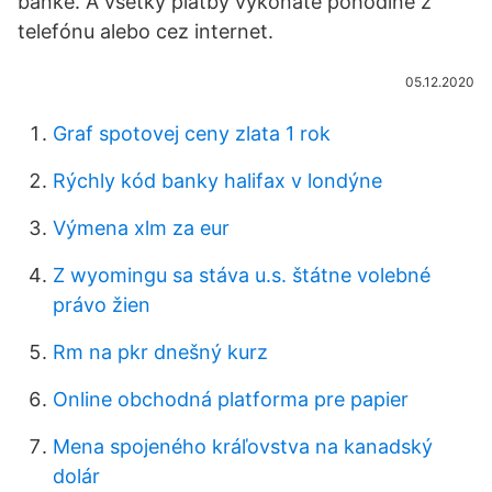
banke. A všetky platby vykonáte pohodlne z
telefónu alebo cez internet.
05.12.2020
Graf spotovej ceny zlata 1 rok
Rýchly kód banky halifax v londýne
Výmena xlm za eur
Z wyomingu sa stáva u.s. štátne volebné
právo žien
Rm na pkr dnešný kurz
Online obchodná platforma pre papier
Mena spojeného kráľovstva na kanadský
dolár