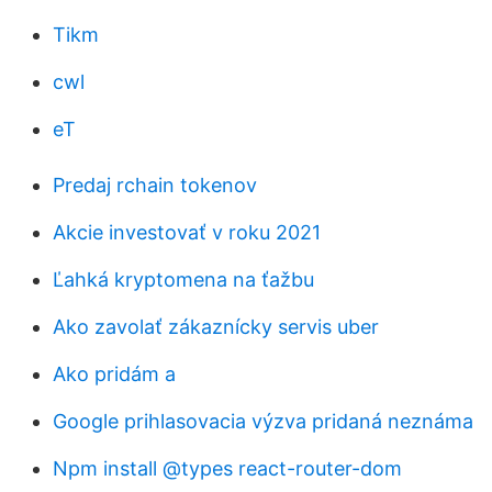
Tikm
cwl
eT
Predaj rchain tokenov
Akcie investovať v roku 2021
Ľahká kryptomena na ťažbu
Ako zavolať zákaznícky servis uber
Ako pridám a
Google prihlasovacia výzva pridaná neznáma
Npm install @types react-router-dom