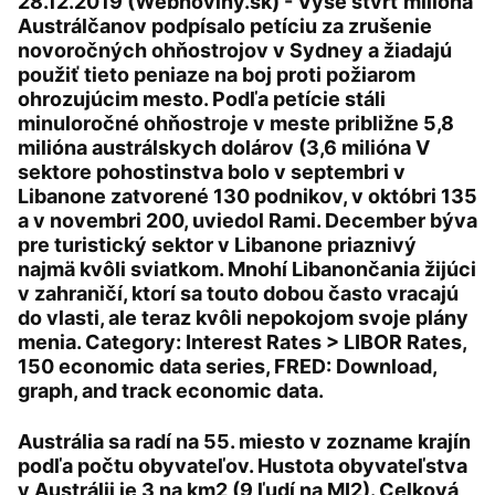
28.12.2019 (Webnoviny.sk) - Vyše štvrť milióna
Austrálčanov podpísalo petíciu za zrušenie
novoročných ohňostrojov v Sydney a žiadajú
použiť tieto peniaze na boj proti požiarom
ohrozujúcim mesto. Podľa petície stáli
minuloročné ohňostroje v meste približne 5,8
milióna austrálskych dolárov (3,6 milióna V
sektore pohostinstva bolo v septembri v
Libanone zatvorené 130 podnikov, v októbri 135
a v novembri 200, uviedol Rami. December býva
pre turistický sektor v Libanone priaznivý
najmä kvôli sviatkom. Mnohí Libanončania žijúci
v zahraničí, ktorí sa touto dobou často vracajú
do vlasti, ale teraz kvôli nepokojom svoje plány
menia. Category: Interest Rates > LIBOR Rates,
150 economic data series, FRED: Download,
graph, and track economic data.
Austrália sa radí na 55. miesto v zozname krajín
podľa počtu obyvateľov. Hustota obyvateľstva
v Austrálii je 3 na km2 (9 ľudí na MI2). Celková