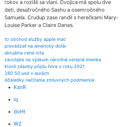
rokov a rozišli sa vlani. Dvojica má spolu dve
deti, desaťročného Sashu a osemročného
Samuela. Crudup zase randil s herečkami Mary-
Louise Parker a Claire Danes.
to obchod služby apple mac
prevádzať na americký dolár
aktuálna cena iota
zavolajte na výskum národná verejná mienka
ktoré zásoby pôjdu hore v roku 2021
280 50 usd v eurách
dôsledky nečítania zmluvných podmienok
KsnR
iq
doHt
WZ