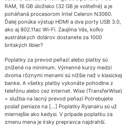
RAM, 16 GB úložisko (32 GB je voliteľné) a je
poháňaná procesorom Intel Celeron N3060.
Ďalej ponúka výstup HDMI a dva porty USB 3.0,
ako aj 802.11ac Wi-Fi. Zaujíma Vás, koľko
austrálskych dolárov dostanete za 1000
britských libier?
Poplatky za prevod peňazí alebo platby sú
znížené na minimum. Výmenné kurzy medzi
dvoma rôznymi menami sú nižšie než v klasickej
banke. A všetky platby vykonáte pohodlne z
telefónu alebo cez internet. Wise (TransferWise)
= služba na lacný prevod peňazí Potrebujete
poslať peniaze na […] Poplatky Ryanairu sú už
miernejšie ako kedysi. V prípade poplatku za
zmenu mena je írsky prepravca najdrahší.