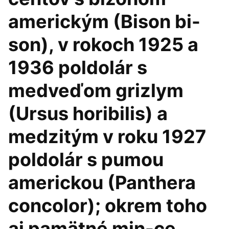
americkým (Bison bi-
son), v rokoch 1925 a
1936 poldolár s
medveďom grizlym
(Ursus horibilis) a
medzitým v roku 1927
poldolár s pumou
americkou (Panthera
concolor); okrem toho
aj pamätné min-ce,