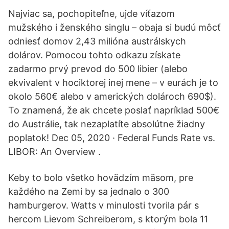
Najviac sa, pochopiteľne, ujde víťazom
mužského i ženského singlu – obaja si budú môcť
odniesť domov 2,43 milióna austrálskych
dolárov. Pomocou tohto odkazu získate
zadarmo prvý prevod do 500 libier (alebo
ekvivalent v hociktorej inej mene – v eurách je to
okolo 560€ alebo v amerických dolároch 690$).
To znamená, že ak chcete poslať napríklad 500€
do Austrálie, tak nezaplatíte absolútne žiadny
poplatok! Dec 05, 2020 · Federal Funds Rate vs.
LIBOR: An Overview .
Keby to bolo všetko hovädzím mäsom, pre
každého na Zemi by sa jednalo o 300
hamburgerov. Watts v minulosti tvorila pár s
hercom Lievom Schreiberom, s ktorým bola 11