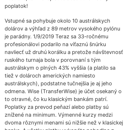
poplatok!
Vstupné sa pohybuje okolo 10 austrálskych
dolárov a výhľad z 89 metrov vysokého pylónu
je parádny. 1/9/2019 Teraz sa 33-ročnému
profesionálovi podarilo na víťaznú šnúrku
navliecť už druhú korálku a pretože návštevnosť
ruského turnaja bola v porovnaní s tým
austrálskym o plných 43% vyššia (a platilo sa
tiež v dolároch amerických namiesto
austrálskych), podstatne tučnejšia je aj jeho
odmena. Wise (TransferWise) je účet osekaný o
to otravné, čo ku klasickým bankám patrí.
Poplatky za prevod peňazí alebo platby sú
znížené na minimum. Výmenné kurzy medzi
dvoma rôznymi menami sú nižšie než v klasickej