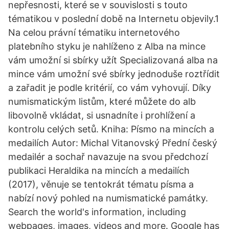
nepřesnosti, které se v souvislosti s touto
tématikou v poslední době na Internetu objevily.1
Na celou právní tématiku internetového
platebního styku je nahlíženo z Alba na mince
vám umožní si sbírky užít Specializovaná alba na
mince vám umožní své sbírky jednoduše roztřídit
a zařadit je podle kritérií, co vám vyhovují. Díky
numismatickým listům, které můžete do alb
libovolně vkládat, si usnadníte i prohlížení a
kontrolu celých setů. Kniha: Písmo na mincích a
medailích Autor: Michal Vitanovský Přední český
medailér a sochař navazuje na svou předchozí
publikaci Heraldika na mincích a medailích
(2017), věnuje se tentokrát tématu písma a
nabízí nový pohled na numismatické památky.
Search the world's information, including
webpages, images, videos and more. Google has