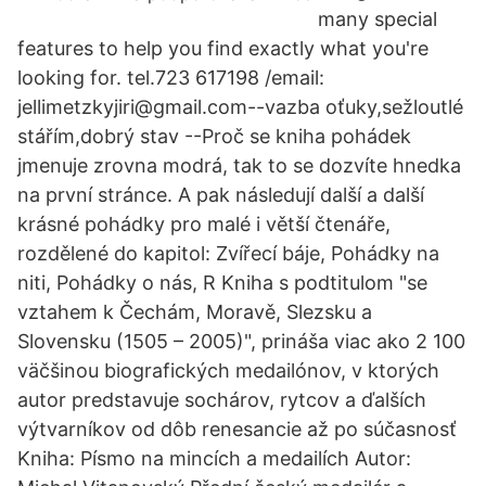
many special
features to help you find exactly what you're
looking for. tel.723 617198 /email:
jellimetzkyjiri@gmail.com--vazba oťuky,sežloutlé
stářím,dobrý stav --Proč se kniha pohádek
jmenuje zrovna modrá, tak to se dozvíte hnedka
na první stránce. A pak následují další a další
krásné pohádky pro malé i větší čtenáře,
rozdělené do kapitol: Zvířecí báje, Pohádky na
niti, Pohádky o nás, R Kniha s podtitulom "se
vztahem k Čechám, Moravě, Slezsku a
Slovensku (1505 – 2005)", prináša viac ako 2 100
väčšinou biografických medailónov, v ktorých
autor predstavuje sochárov, rytcov a ďalších
výtvarníkov od dôb renesancie až po súčasnosť
Kniha: Písmo na mincích a medailích Autor: