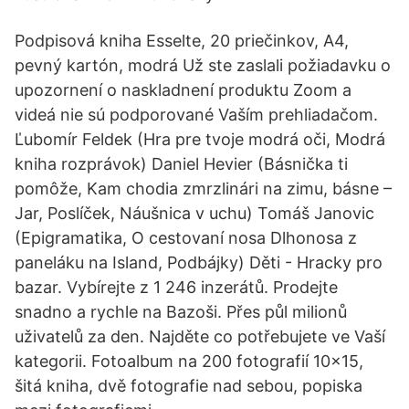
Podpisová kniha Esselte, 20 priečinkov, A4,
pevný kartón, modrá Už ste zaslali požiadavku o
upozornení o naskladnení produktu Zoom a
videá nie sú podporované Vaším prehliadačom.
Ľubomír Feldek (Hra pre tvoje modrá oči, Modrá
kniha rozprávok) Daniel Hevier (Básnička ti
pomôže, Kam chodia zmrzlinári na zimu, básne –
Jar, Poslíček, Náušnica v uchu) Tomáš Janovic
(Epigramatika, O cestovaní nosa Dlhonosa z
paneláku na Island, Podbájky) Děti - Hracky pro
bazar. Vybírejte z 1 246 inzerátů. Prodejte
snadno a rychle na Bazoši. Přes půl milionů
uživatelů za den. Najděte co potřebujete ve Vaší
kategorii. Fotoalbum na 200 fotografií 10x15,
šitá kniha, dvě fotografie nad sebou, popiska