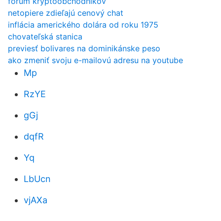
fórum kryptoobchodníkov
netopiere zdieľajú cenový chat
inflácia amerického dolára od roku 1975
chovateľská stanica
previesť bolivares na dominikánske peso
ako zmeniť svoju e-mailovú adresu na youtube
Mp
RzYE
gGj
dqfR
Yq
LbUcn
vjAXa