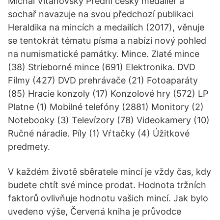
Michal Vitanovský Přední český medailér a
sochař navazuje na svou předchozí publikaci
Heraldika na mincích a medailích (2017), věnuje
se tentokrát tématu písma a nabízí nový pohled
na numismatické památky. Mince. Zlaté mince
(38) Strieborné mince (691) Elektronika. DVD
Filmy (427) DVD prehrávače (21) Fotoaparáty
(85) Hracie konzoly (17) Konzolové hry (572) LP
Platne (1) Mobilné telefóny (2881) Monitory (2)
Notebooky (3) Televízory (78) Videokamery (10)
Ručné náradie. Píly (1) Vŕtačky (4) Úžitkové
predmety.
V každém životě sběratele mincí je vždy čas, kdy
budete chtít své mince prodat. Hodnota tržních
faktorů ovlivňuje hodnotu vašich mincí. Jak bylo
uvedeno výše, Červená kniha je průvodce