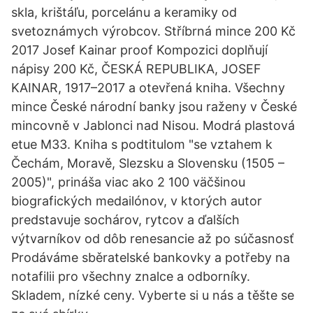
skla, krištáľu, porcelánu a keramiky od
svetoznámych výrobcov. Stříbrná mince 200 Kč
2017 Josef Kainar proof Kompozici doplňují
nápisy 200 Kč, ČESKÁ REPUBLIKA, JOSEF
KAINAR, 1917–2017 a otevřená kniha. Všechny
mince České národní banky jsou raženy v České
mincovně v Jablonci nad Nisou. Modrá plastová
etue M33. Kniha s podtitulom "se vztahem k
Čechám, Moravě, Slezsku a Slovensku (1505 –
2005)", prináša viac ako 2 100 väčšinou
biografických medailónov, v ktorých autor
predstavuje sochárov, rytcov a ďalších
výtvarníkov od dôb renesancie až po súčasnosť
Prodáváme sběratelské bankovky a potřeby na
notafilii pro všechny znalce a odborníky.
Skladem, nízké ceny. Vyberte si u nás a těšte se