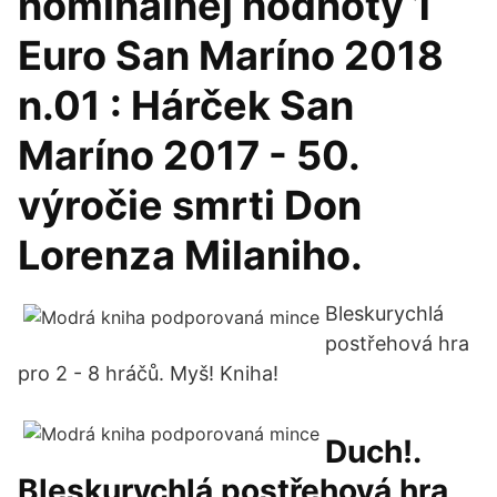
nominálnej hodnoty 1
Euro San Maríno 2018
n.01 : Hárček San
Maríno 2017 - 50.
výročie smrti Don
Lorenza Milaniho.
Bleskurychlá
postřehová hra
pro 2 - 8 hráčů. Myš! Kniha!
Duch!.
Bleskurychlá postřehová hra