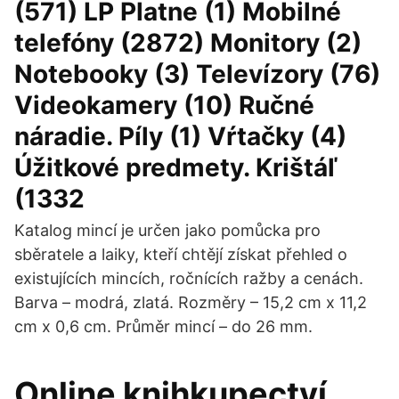
(571) LP Platne (1) Mobilné
telefóny (2872) Monitory (2)
Notebooky (3) Televízory (76)
Videokamery (10) Ručné
náradie. Píly (1) Vŕtačky (4)
Úžitkové predmety. Krištáľ
(1332
Katalog mincí je určen jako pomůcka pro
sběratele a laiky, kteří chtějí získat přehled o
existujících mincích, ročnících ražby a cenách.
Barva – modrá, zlatá. Rozměry – 15,2 cm x 11,2
cm x 0,6 cm. Průměr mincí – do 26 mm.
Online knihkupectví