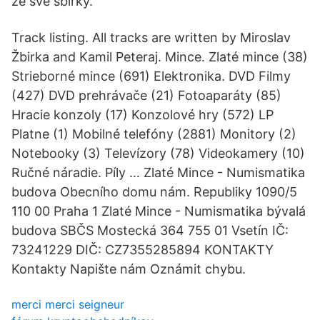
ze své sbírky.
Track listing. All tracks are written by Miroslav
Žbirka and Kamil Peteraj. Mince. Zlaté mince (38)
Strieborné mince (691) Elektronika. DVD Filmy
(427) DVD prehrávače (21) Fotoaparáty (85)
Hracie konzoly (17) Konzolové hry (572) LP
Platne (1) Mobilné telefóny (2881) Monitory (2)
Notebooky (3) Televízory (78) Videokamery (10)
Ručné náradie. Píly … Zlaté Mince - Numismatika
budova Obecního domu nám. Republiky 1090/5
110 00 Praha 1 Zlaté Mince - Numismatika bývalá
budova SBČS Mostecká 364 755 01 Vsetín IČ:
73241229 DIČ: CZ7355285894 KONTAKTY
Kontakty Napište nám Oznámit chybu.
merci merci seigneur