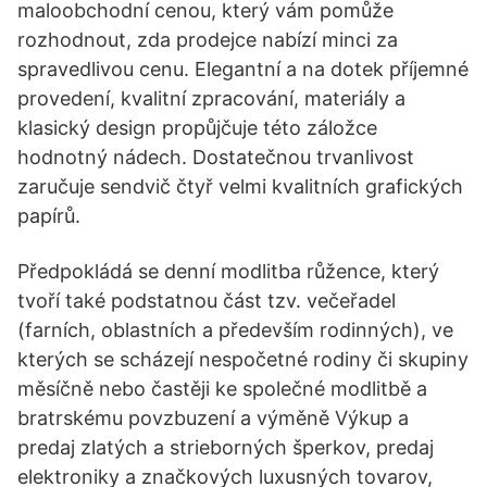
maloobchodní cenou, který vám pomůže
rozhodnout, zda prodejce nabízí minci za
spravedlivou cenu. Elegantní a na dotek příjemné
provedení, kvalitní zpracování, materiály a
klasický design propůjčuje této záložce
hodnotný nádech. Dostatečnou trvanlivost
zaručuje sendvič čtyř velmi kvalitních grafických
papírů.
Předpokládá se denní modlitba růžence, který
tvoří také podstatnou část tzv. večeřadel
(farních, oblastních a především rodinných), ve
kterých se scházejí nespočetné rodiny či skupiny
měsíčně nebo častěji ke společné modlitbě a
bratrskému povzbuzení a výměně Výkup a
predaj zlatých a strieborných šperkov, predaj
elektroniky a značkových luxusných tovarov,