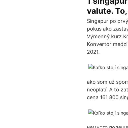
1 singapur
valute. To,
Singapur po prvý
pokus ako zastav
Výmenný kurz Kon
Konvertor medzi 
2021.
ako som už spomí
neoplatí. A to za
cena 161 800 sin
немного подеше