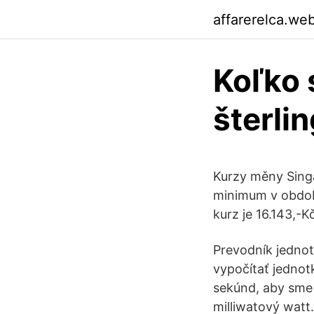
affarerelca.we
Koľko 
šterli
Kurzy měny Sing
minimum v období
kurz je 16.143,-K
Prevodník jednot
vypočítať jednot
sekúnd, aby sme v
milliwatový watt.