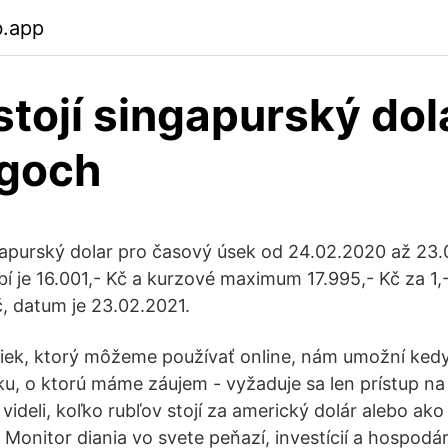
b.app
stojí singapurský dol
ngoch
apurský dolar pro časový úsek od 24.02.2020 až 23.
 je 16.001,- Kč a kurzové maximum 17.995,- Kč za 1,
č, datum je 23.02.2021.
iek, ktorý môžeme používať online, nám umožní kedy
ku, o ktorú máme záujem - vyžaduje sa len prístup na 
ideli, koľko rubľov stojí za americký dolár alebo ako
 Monitor diania vo svete peňazí, investícií a hospodá