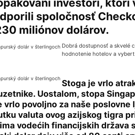
opakovaní investori, ktorí 
dporili spoločnosť Chec
30 miliónov dolárov.
Dobrá dostupnosť a skvelé ce
hodnotenie hotelov a vyberte
Stoga je vrlo atra
zetnike. Uostalom, stopa Singap
je vrlo povoljno za naše poslovne 
tku valuta ovog azijskog tigra pr
ima vodećih financijskih država s