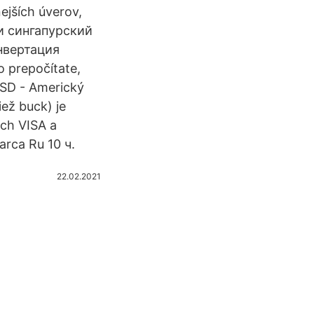
ejších úverov,
и сингапурский
нвертация
 prepočítate,
USD - Americký
ež buck) je
och VISA a
arca Ru 10 ч.
22.02.2021