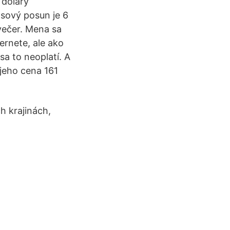
 dolary
asový posun je 6
večer. Mena sa
ernete, ale ako
sa to neoplatí. A
 jeho cena 161
h krajinách,