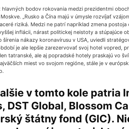
 z hlavných bodov rokovania medzi prezidentmi oboch k
v Moskve. „Rusko a Čína majú v úmysle rozvíjať vzáj
iaceré riziká. Medzi ne patrí napríklad zmena postoja
ššej inflácii, nárast politickej neistoty a stúpajúce 
o šírenia nákazy koronavírusu v USA, uviedli stratég
bdobí je ale lepšie zarezervovať svoj hotel vopred, 
elen tatranské, ale aj popradské hotely praskajú vo šví
ajväčších miest vo svojom regióne, stále je v európ
o.
lšie v tomto kole patria I
, DST Global, Blossom Cap
ský štátny fond (GIC). Ni