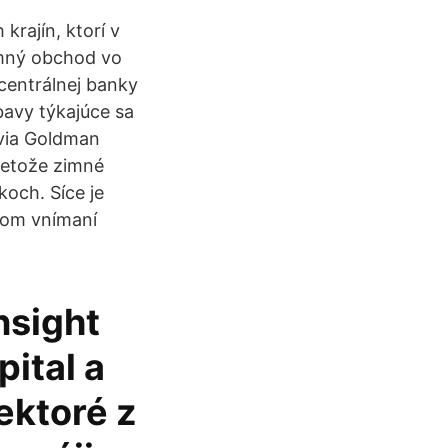
rajín, ktorí v
omný obchod vo
 centrálnej banky
obavy týkajúce sa
ovia Goldman
pretože zimné
koch. Síce je
skom vnímaní
nsight
ital a
ektoré z