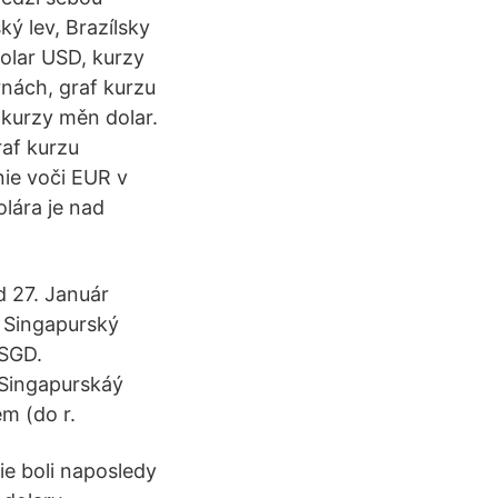
ý lev, Brazílsky
dolar USD, kurzy
nách, graf kurzu
 kurzy měn dolar.
af kurzu
ie voči EUR v
lára je nad
d 27. Január
e Singapurský
 SGD.
 (Singapurskáý
em (do r.
e boli naposledy