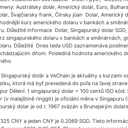
eny: Austrálsky dolár, Americký dolár, Euro, Bulharsk
olár, Švajčiarsky frank, Čínsky jüan Dolar, Americký 
hodnější kurz amerického dolaru v bankách a směnár
u. Důležité informace Dolar, Singapurský dolar SGD,
rz singapurského dolaru v bankách a směnárnách, gr
olaru. Důležité Dnes teda USD zaznamenáva posilnen
dchádzajúcim dňom. Posledná hodnota amerického do
rného
Singapurský dolár a VeChain je aktuálny s kurzami o
astku, ktorá má byť prevedená do poľa na ľavej stran
apur Dělení: 1 singapurský dolar = 100 centů ISO kód:
 (v malajštině ringgit) je oficiální měna v Singapuru
purský dolar je od r. 1967 svázán s Brunejským dolar
325 CNY a jeden CNY je 0.2069 SGD. Tieto informáci