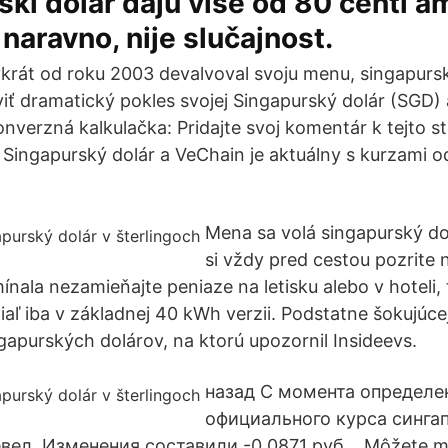
ski dolar daju više od 80 centi a
 naravno, nije slučajnost.
krát od roku 2003 devalvoval svoju menu, singapursk
iť dramatický pokles svojej Singapurský dolár (SGD)
verzná kalkulačka: Pridajte svoj komentár k tejto st
Singapurský dolár a VeChain je aktuálny s kurzami o
Mena sa volá singapurský do
si vždy pred cestou pozrite n
nala nezamieňajte peniaze na letisku alebo v hoteli,
tiaľ iba v základnej 40 kWh verzii. Podstatne šokujúcej
gapurských dolárov, na ktorú upozornil Insideevs.
назад С момента определе
официального курса синга
вел. Изменения составили -0.0871 руб., Môžete m