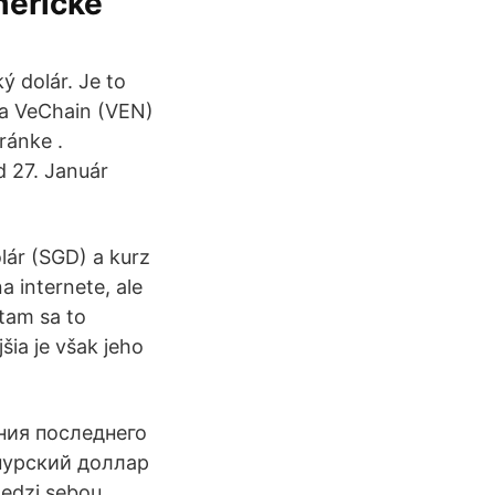
meričke
ý dolár. Je to
 a VeChain (VEN)
ránke .
d 27. Január
lár (SGD) a kurz
a internete, ale
 tam sa to
šia je však jeho
ния последнего
пурский доллар
edzi sebou