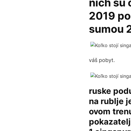
nich sú 
2019 po
sumou 2
váš pobyt.
ruske podu
na rublje 
ovom trenu
pokazatelj