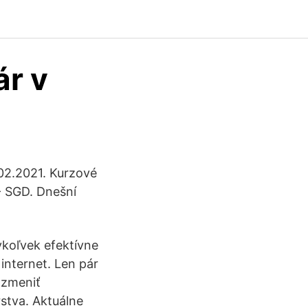
ár v
02.2021. Kurzové
- SGD. Dnešní
koľvek efektívne
internet. Len pár
 zmeniť
rstva. Aktuálne