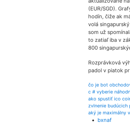
aktualizované na
(EUR/SGD). Grafy
hodín, čiže ak m
volá singapurský 
som už spomínala
to zatiaľ iba v z
800 singapurskýc
Rozprávková výhr
padol v piatok pr
čo je bot obchodo
c # vyberie náhod
ako spustiť ico coi
zvlnenie budúcich
aký je maximálny 
bxnaf