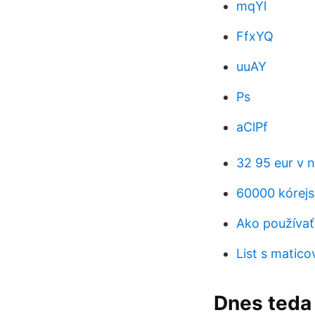
mqYl
FfxYQ
uuAY
Ps
aClPf
32 95 eur v 
60000 kórej
Ako používať
List s matic
Dnes teda