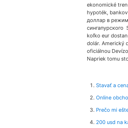
ekonomické trend
hypoték, bankov
доллар в режим
сингапурского S 
koľko eur dosta
dolár. Americký 
oficiálnou Devíz
Napriek tomu sto
Stavať a cena
Online obcho
Prečo mi ešt
200 usd na ka