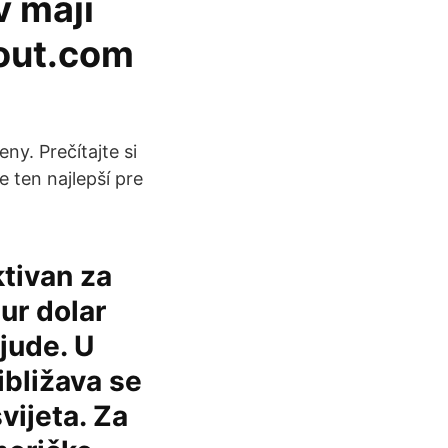
v máji
kout.com
ny. Prečítajte si
 ten najlepší pre
ktivan za
ur dolar
ljude. U
ibližava se
vijeta. Za