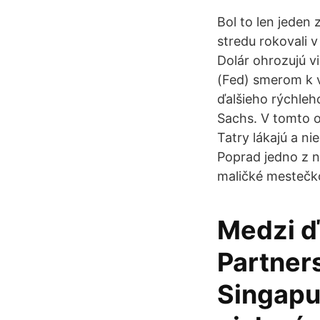
Bol to len jeden
stredu rokovali 
Dolár ohrozujú v
(Fed) smerom k vy
ďalšieho rýchleh
Sachs. V tomto o
Tatry lákajú a ni
Poprad jedno z n
maličké mestečk
Medzi ďa
Partners
Singapur