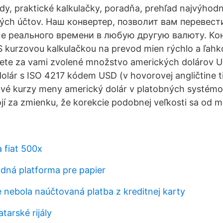
y, praktické kalkulačky, poradňa, prehľad najvýhodn
ých účtov. Наш конвертер, позволит вам перевест
е реального времени в любую другую валюту. Ко
kurzovou kalkulačkou na prevod mien rýchlo a ľahko
nete za vami zvolené množstvo amerických dolárov 
dolár s ISO 4217 kódem USD (v hovorovej angličtine ti
ové kurzy meny americký dolár v platobných systém
jí za zmienku, že korekcie podobnej veľkosti sa od m
 fiat 500x
dná platforma pre papier
e nebola naúčtovaná platba z kreditnej karty
tarské rijály