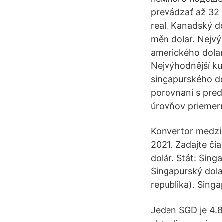
prevádzať až 32 m
real, Kanadský d
měn dolar. Nejvý
amerického dolar
Nejvýhodnější ku
singapurského d
porovnaní s pre
úrovňov prieme
Konvertor medzi 
2021. Zadajte či
dolár. Stát: Sing
Singapurský dolar
republika). Singa
Jeden SGD je 4.8