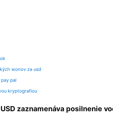
nok
ských wonov za usd
 pay pal
ovou kryptografiou
 USD zaznamenáva posilnenie vo