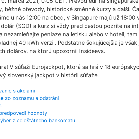
 9. marca 2021, 0:05 CET. Převod eur na singapurské
, běžné převody, historické směnné kurzy a další. Č
áme u nás 12:00 na obed, v Singapure majú už 18:00 
dolár (SGD) a kurz si vždy pred cestou pozrite na int
 nezamieňajte peniaze na letisku alebo v hoteli, tam 
ákladnej 40 kWh verzii. Podstatne šokujúcejšia je však
h dolárov, na ktorú upozornil Insideevs.
a! V súťaži Eurojackpot, ktorá sa hrá v 18 európskyc
vý slovenský jackpot v histórii súťaže.
vanie s akciami
ne zo zoznamu a odstráni
n
 predpovedí hodnoty
výber z celoštátneho bankomatu